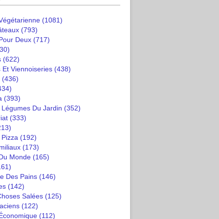
 Végétarienne
(1081)
âteaux
(793)
 Pour Deux
(717)
30)
s
(622)
 Et Viennoiseries
(438)
(436)
434)
a
(393)
t Légumes Du Jardin
(352)
iat
(333)
213)
 Pizza
(192)
miliaux
(173)
 Du Monde
(165)
161)
e Des Pains
(146)
es
(142)
 Choses Salées
(125)
saciens
(122)
 Économique
(112)