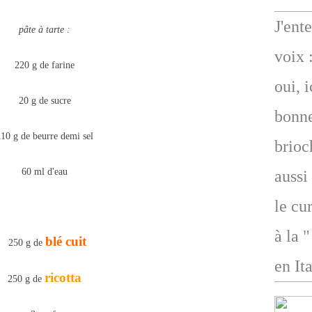
J'ent
pâte à tarte :
voix 
220 g de farine
oui, 
20 g de sucre
bonne
110 g de beurre demi sel
brioc
60 ml d'eau
aussi
le cu
à la 
blé cuit
250 g de
en Ita
ricotta
250 g de