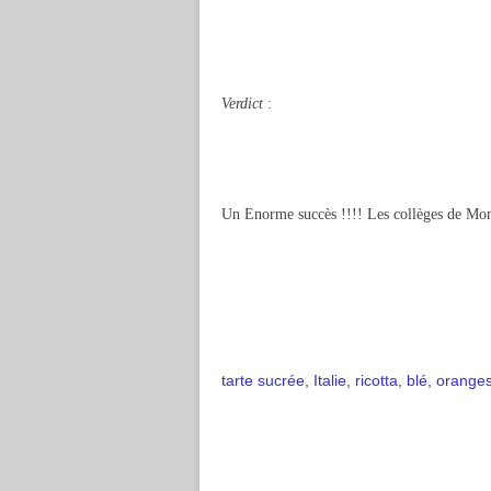
Verdict
:
Un Enorme succès !!!! Les collèges de MonCh
tarte sucrée
,
Italie
,
ricotta
,
blé
,
oranges