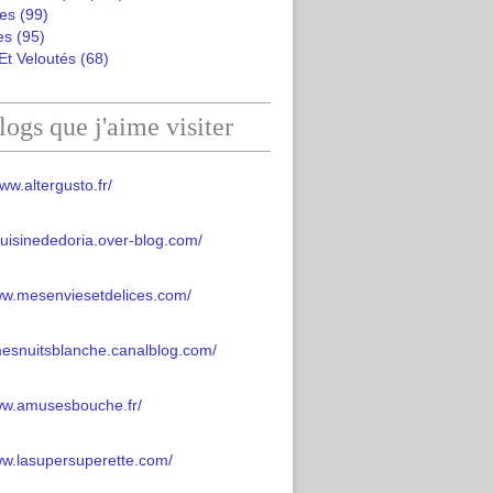
es
(99)
es
(95)
Et Veloutés
(68)
logs que j'aime visiter
ww.altergusto.fr/
acuisinededoria.over-blog.com/
ww.mesenviesetdelices.com/
mesnuitsblanche.canalblog.com/
www.amusesbouche.fr/
ww.lasupersuperette.com/