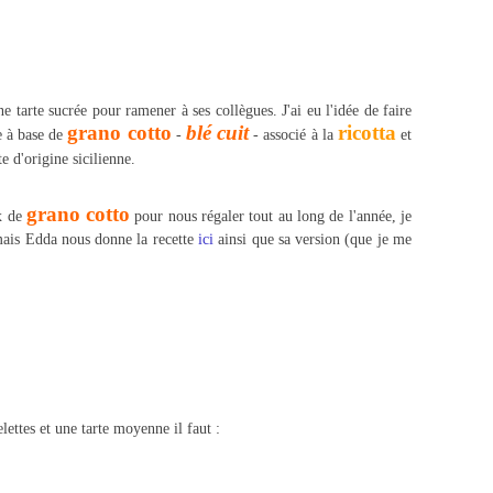
 tarte sucrée pour ramener à ses collègues. J'ai eu l'idée de faire
grano cotto
blé cuit
ricotta
te à base de
-
- associé à la
et
te d'origine sicilienne.
grano cotto
x de
pour nous régaler tout au long de l'année, je
mais Edda nous donne la recette
ici
ainsi que sa version (que je me
lettes et une tarte moyenne il faut :