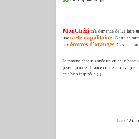
MonChéri
m'a demandé de lui faire une
tarte napolitaine
une
. C'est une tar
écorces d'oranges
aux
. C'est une tar
Je ramène chaque année un ou deux bocau
pense qu'ici en France on n'en trouve pas 
suis bien inspirée :-) )
Pour 12 tarte