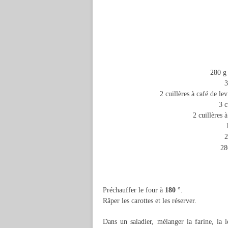
280 g 
3
2 cuillères à café de le
3 c
2 cuillères 
2
28
Préchauffer le four à
180 °
.
Râper les carottes et les réserver.
Dans un saladier, mélanger la farine, la le