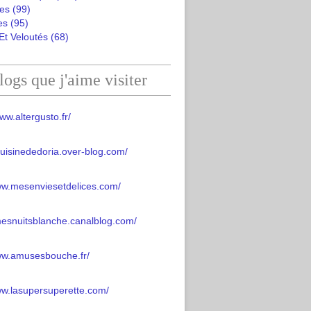
es
(99)
es
(95)
Et Veloutés
(68)
logs que j'aime visiter
ww.altergusto.fr/
acuisinededoria.over-blog.com/
ww.mesenviesetdelices.com/
mesnuitsblanche.canalblog.com/
www.amusesbouche.fr/
ww.lasupersuperette.com/