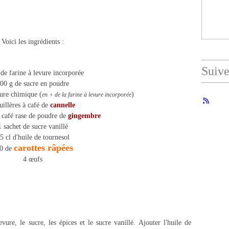
Voici les ingrédients :
Suiv
de farine à levure incorporée
00 g de sucre en poudre
vure chimique (
)
en + de la farine à levure incorporée
uillères à café de
cannelle
à café rase de poudre de
gingembre
1 sachet de sucre vanillé
5 cl d'huile de tournesol
carottes râpées
0 de
4 œufs
vure, le sucre, les épices et le sucre vanillé. Ajouter l'huile de