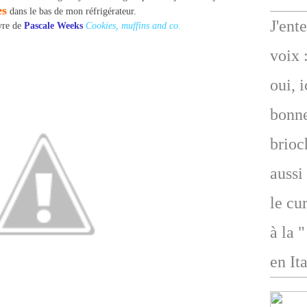
es
dans le bas de mon réfrigérateur.
J'ent
ivre de
Pascale Weeks
Cookies, muffins and co.
voix 
oui, 
bonne
brioc
aussi
le cu
à la 
en Ita