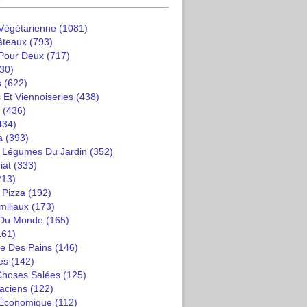
 Végétarienne
(1081)
âteaux
(793)
 Pour Deux
(717)
30)
s
(622)
 Et Viennoiseries
(438)
(436)
434)
a
(393)
t Légumes Du Jardin
(352)
iat
(333)
213)
 Pizza
(192)
miliaux
(173)
 Du Monde
(165)
161)
e Des Pains
(146)
es
(142)
 Choses Salées
(125)
saciens
(122)
 Économique
(112)