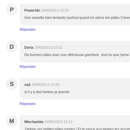
P
Pounchki
24/05/2013 10:52
Une assiette bien tentante (surtout quand on adore les pâtes !) bise
Répondre
D
Doria
24/05/2013 10:31
De bonnes pâtes avec une délicieuse garniture...tout ce que j'aime 
Répondre
S
sab
24/05/2013 10:20
si il y a des herbes je prends
Répondre
M
Miechambo
24/05/2013 10:13
J'adore ces petites pâtes rondes ! Et ta sauce aux herbes les acco