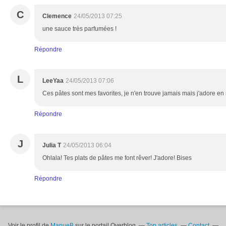
C
Clemence
24/05/2013 07:25
une sauce très parfumées !
Répondre
L
LeeYaa
24/05/2013 07:06
Ces pâtes sont mes favorites, je n'en trouve jamais mais j'adore en
Répondre
J
Julia T
24/05/2013 06:04
Ohlala! Tes plats de pâtes me font rêver! J'adore! Bises
Répondre
Voir le profil de
ManueB
sur le portail Overblog
Top articles
Contact