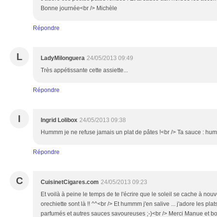
Bonne journée<br /> Michèle
Répondre
L
LadyMilonguera
24/05/2013 09:49
Très appétissante cette assiette...
Répondre
I
Ingrid Lolibox
24/05/2013 09:38
Hummm je ne refuse jamais un plat de pâtes !<br /> Ta sauce : 
Répondre
C
CuisinetCigares.com
24/05/2013 09:23
Et voilà à peine le temps de te l'écrire que le soleil se cache à nou
orechiette sont là !! ^^<br /> Et hummm j'en salive ... j'adore les pl
parfumés et autres sauces savoureuses ;-)<br /> Merci Manue et 