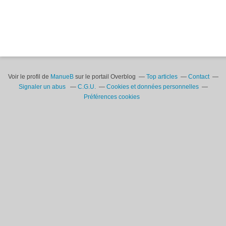
Voir le profil de
ManueB
sur le portail Overblog
Top articles
Contact
Signaler un abus
C.G.U.
Cookies et données personnelles
Préférences cookies