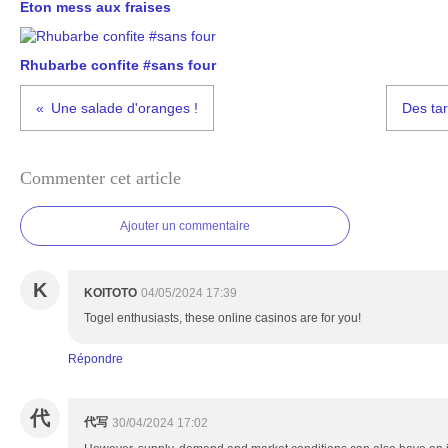
Eton mess aux fraises
Rhubarbe confite #sans four
Une salade d'oranges !
Des tar
Commenter cet article
Ajouter un commentaire
K
KOITOTO
04/05/2024 17:39
Togel enthusiasts, these online casinos are for you!
Répondre
代
代写
30/04/2024 17:02