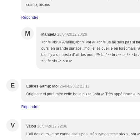
soirée, bisous
Répondre
M
ManueB
28/04/2012 20:29
<br /> <br /> Amélie,<br /> <br /> <br /> Je ne sais pas si ton
ours en grande surface ! moi je les cueille en forêt mais j
bio il y a du pesto d'ail des ours !!!!<br /> <br /> <br /> <br
<br /> <br /> <br />
E
Epices &amp; Moi
26/04/2012 22:11
Originale et parfumée cette belle pizza ;)<br /> Très appétissante !<
Répondre
V
Valou
26/04/2012 22:06
L'ail des ours, je ne connaissais pas...très sympa cette pizza...<br /