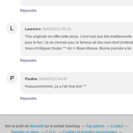
Répondre
L
Laurence
26/04/2012 05:23
Très originale en effet cette pizza. J end suis pas très traditionnell
pour le fun ! Je ne connais pas ce fameux ail des ours dont j'enten
Vous m'intriguez toutes ^^<br /> Bises Manue. Bonne journée a toi.
Répondre
P
Pauline
26/04/2012 04:40
Huuuuummmmm, ça a l'air trop bon ^^
Répondre
Voir le profil de
ManueB
sur le portail Overblog
Top articles
Contact
Signaler un abus
C.G.U.
Cookies et données personnelles