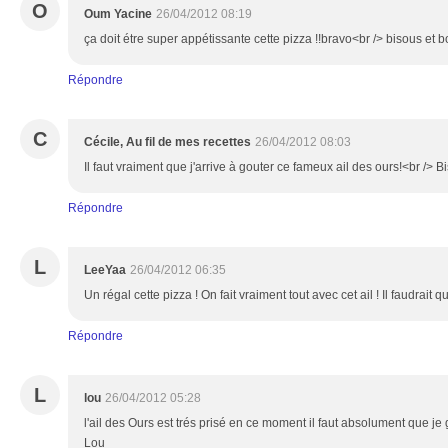
O
Oum Yacine
26/04/2012 08:19
ça doit étre super appétissante cette pizza !!bravo<br /> bisous et 
Répondre
C
Cécile, Au fil de mes recettes
26/04/2012 08:03
Il faut vraiment que j'arrive à gouter ce fameux ail des ours!<br /> B
Répondre
L
LeeYaa
26/04/2012 06:35
Un régal cette pizza ! On fait vraiment tout avec cet ail ! Il faudrait q
Répondre
L
lou
26/04/2012 05:28
l'ail des Ours est trés prisé en ce moment il faut absolument que je 
Lou