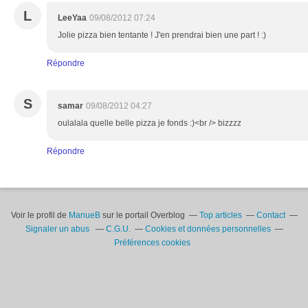
L
LeeYaa
09/08/2012 07:24
Jolie pizza bien tentante ! J'en prendrai bien une part ! :)
Répondre
S
samar
09/08/2012 04:27
oulalala quelle belle pizza je fonds :)<br /> bizzzz
Répondre
Voir le profil de
ManueB
sur le portail Overblog
Top articles
Contact
Signaler un abus
C.G.U.
Cookies et données personnelles
Préférences cookies