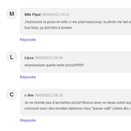
M
Mlle Pigut
09/08/2012 09:31
J'adoooore la pizza et celle ci me plait beaucoup, la photo me fait 
tout frais, ça doit être à tomber.
Répondre
L
Llysa
09/08/2012 09:09
miamiamiam quelle belle pizza!!!!!!!!!!!
Répondre
C
c-line
09/08/2012 08:20
Je ne résiste pas à tes belles pizza!! Bisous avec un beau soleil auj
concours avec des recettes italienne chez "pause café" (claire-tte), c'
Répondre