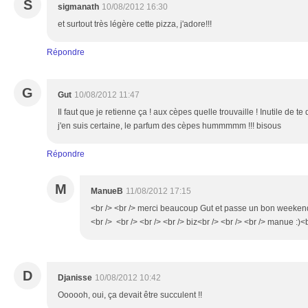
S
sigmanath
10/08/2012 16:30
et surtout très légère cette pizza, j'adore!!!
Répondre
G
Gut
10/08/2012 11:47
Il faut que je retienne ça ! aux cèpes quelle trouvaille ! Inutile de t
j'en suis certaine, le parfum des cèpes hummmmm !!! bisous
Répondre
M
ManueB
11/08/2012 17:15
<br /> <br /> merci beaucoup Gut et passe un bon weekend s
<br /> <br /> <br /> <br /> biz<br /> <br /> <br /> manue :)<b
D
Djanisse
10/08/2012 10:42
Oooooh, oui, ça devait être succulent !!