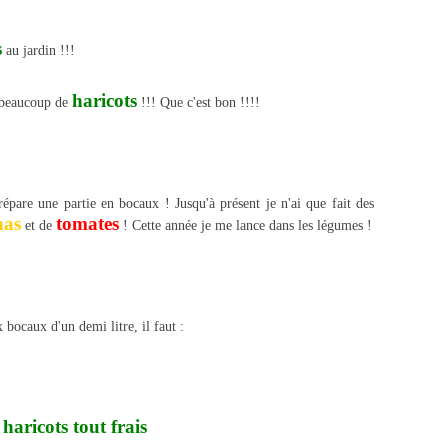
s
au jardin !!!
haricots
 beaucoup de
!!! Que c'est bon !!!!
pare une partie en bocaux ! Jusqu'à présent je n'ai que fait des
nas
tomates
et de
! Cette année je me lance dans les légumes !
 bocaux d'un demi litre, il faut :
haricots tout frais
s