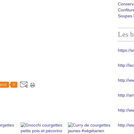
Conserv
Confitur
Soupes 
Les b
https://w
http://l
http://w
post
0
http://a
http://
http://w