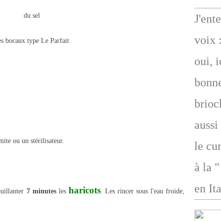
du sel
J'ent
voix 
es bocaux type Le Parfait
oui, 
bonne
brioc
aussi
ite ou un stérilisateur.
le cu
à la 
en Ita
haricots
ouillanter
7 minutes
les
. Les rincer sous l'eau froide,