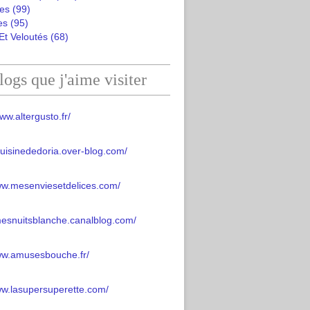
es
(99)
es
(95)
Et Veloutés
(68)
logs que j'aime visiter
ww.altergusto.fr/
acuisinededoria.over-blog.com/
ww.mesenviesetdelices.com/
mesnuitsblanche.canalblog.com/
www.amusesbouche.fr/
ww.lasupersuperette.com/