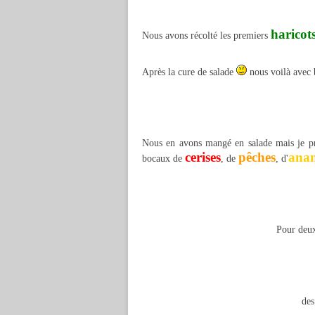
haricot
Nous avons récolté les premiers
Après la cure de salade
nous voilà avec
Nous en avons mangé en salade mais je pré
cerises
pêches
ana
bocaux de
, de
, d'
Pour deux
de