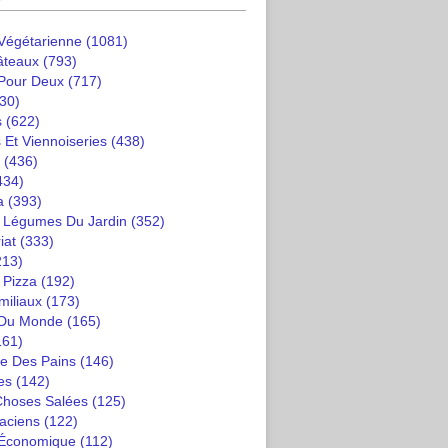
 Végétarienne
(1081)
âteaux
(793)
 Pour Deux
(717)
30)
s
(622)
 Et Viennoiseries
(438)
(436)
434)
a
(393)
t Légumes Du Jardin
(352)
iat
(333)
213)
 Pizza
(192)
miliaux
(173)
 Du Monde
(165)
161)
e Des Pains
(146)
es
(142)
 Choses Salées
(125)
saciens
(122)
 Économique
(112)