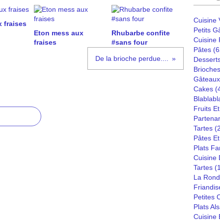
Cuisine
 fraises
Petits G
Eton mess aux
Rhubarbe confite
Cuisine
fraises
#sans four
Pâtes
(6
De la brioche perdue....
Dessert
Brioches
Gâteaux
Cakes
(
Blablabl
Fruits E
Partenar
Tartes
(
Pâtes Et
Plats Fa
Cuisine
Tartes
(
La Rond
Friandis
Petites
Plats Al
Cuisine