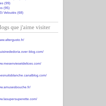
es
(99)
es
(95)
Et Veloutés
(68)
logs que j'aime visiter
ww.altergusto.fr/
acuisinededoria.over-blog.com/
ww.mesenviesetdelices.com/
mesnuitsblanche.canalblog.com/
www.amusesbouche.fr/
ww.lasupersuperette.com/