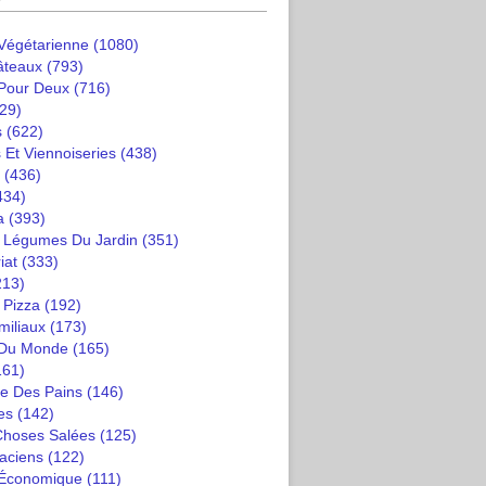
 Végétarienne
(1080)
âteaux
(793)
 Pour Deux
(716)
29)
s
(622)
 Et Viennoiseries
(438)
(436)
434)
a
(393)
t Légumes Du Jardin
(351)
iat
(333)
213)
 Pizza
(192)
miliaux
(173)
 Du Monde
(165)
161)
e Des Pains
(146)
es
(142)
 Choses Salées
(125)
saciens
(122)
 Économique
(111)