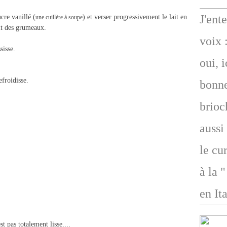
J'ent
cre vanillé (
) et verser progressivement le lait en
une cuillère à soupe
ait des grumeaux.
voix 
sisse.
oui, 
efroidisse.
bonne
brioc
aussi
le cu
à la 
en Ita
t pas totalement lisse....