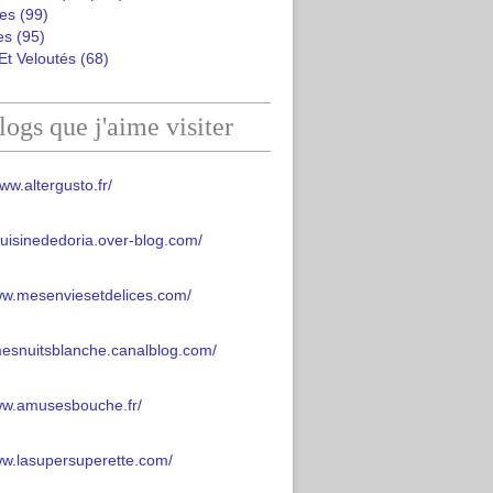
es
(99)
es
(95)
Et Veloutés
(68)
logs que j'aime visiter
ww.altergusto.fr/
acuisinededoria.over-blog.com/
ww.mesenviesetdelices.com/
mesnuitsblanche.canalblog.com/
www.amusesbouche.fr/
ww.lasupersuperette.com/