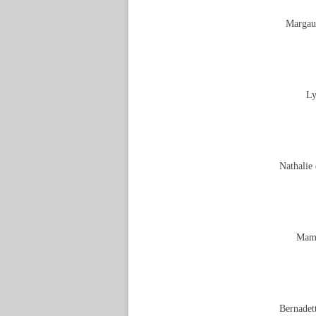
Margau
Lyn
Nathalie 
Mami
Bernadet