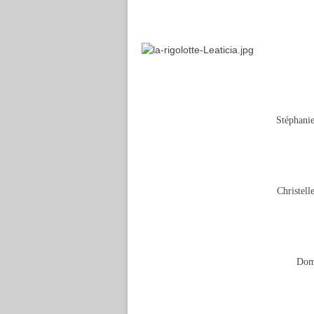
Stéphani
Christell
Dom