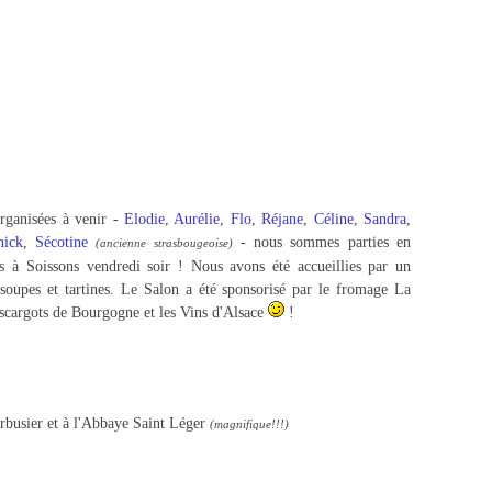
rganisées à venir -
Elodie
,
Aurélie
,
Flo
,
Réjane
,
Céline
,
Sandra
,
nick
,
Sécotine
- nous sommes parties en
(ancienne strasbougeoise)
es à Soissons vendredi soir ! Nous avons été accueillies par un
 soupes et tartines. Le Salon a été sponsorisé par le fromage La
scargots de Bourgogne et les Vins d'Alsace
!
rbusier et à l'Abbaye Saint Léger
(magnifique!!!)