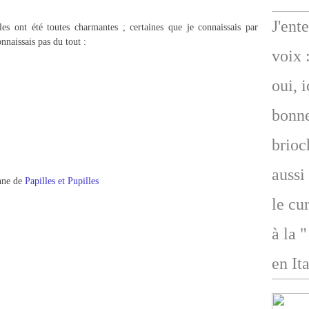
J'ent
les ont été toutes charmantes ; certaines que je connaissais par
nnaissais pas du tout :
voix 
oui, 
bonne
brioc
aussi
ne de
Papilles et Pupilles
le cu
à la 
en Ita