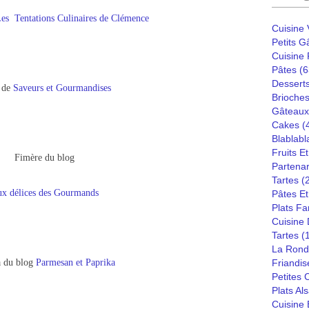
es Tentations Culinaires de Clémence
Cuisine
Petits G
Cuisine
Pâtes
(6
Dessert
 de
Saveurs et Gourmandises
Brioches
Gâteaux
Cakes
(
Blablabl
Fruits E
Fimère du blog
Partenar
Tartes
(
x délices des Gourmands
Pâtes Et
Plats Fa
Cuisine
Tartes
(
La Rond
 du blog
Parmesan et Paprika
Friandis
Petites
Plats Al
Cuisine