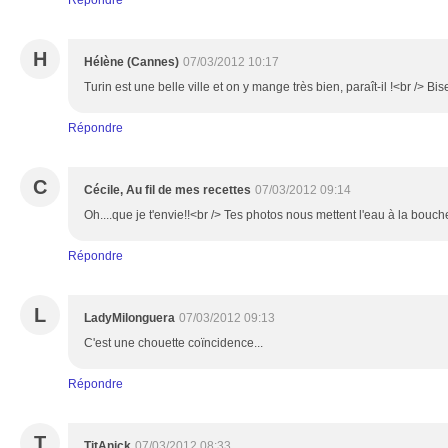
Répondre
H
Hélène (Cannes)
07/03/2012 10:17
Turin est une belle ville et on y mange très bien, paraît-il !<br /> B
Répondre
C
Cécile, Au fil de mes recettes
07/03/2012 09:14
Oh....que je t'envie!!<br /> Tes photos nous mettent l'eau à la bouch
Répondre
L
LadyMilonguera
07/03/2012 09:13
C'est une chouette coïncidence...
Répondre
T
TitAnick
07/03/2012 08:33