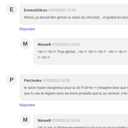
E
EnviesDélices
07/03/2012 17:54
Waow, ça devait être génial ce salon du chocolat .. et gratuit en plus 
Répondre
M
ManueB
07/03/2012 19:23
<br /> <br /> Trop génial....<br /> <br /> <br /> <br /> <br /
/> <br />
P
Patchouka
07/03/2012 16:30
le salon hyper dangereux pour la cb !!! lol<br /> j'imagine bien que tu
que tu vas te régaler avec les bons produits que tu as ramené :)<br
Répondre
M
ManueB
07/03/2012 19:24
<br /> <br /> Malheureusement je n'ai pas pu tout acheter ce 