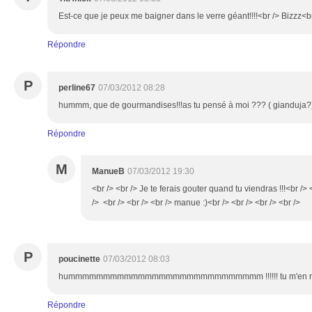
Est-ce que je peux me baigner dans le verre géant!!!!<br /> Bizzz<br
Répondre
P
perline67
07/03/2012 08:28
hummm, que de gourmandises!!!as tu pensé à moi ??? ( gianduja?)
Répondre
M
ManueB
07/03/2012 19:30
<br /> <br /> Je te ferais gouter quand tu viendras !!!<br /> 
/> <br /> <br /> <br /> manue :)<br /> <br /> <br /> <br />
P
poucinette
07/03/2012 08:03
hummmmmmmmmmmmmmmmmmmmmmmmmmmm !!!!!! tu m'en rap
Répondre