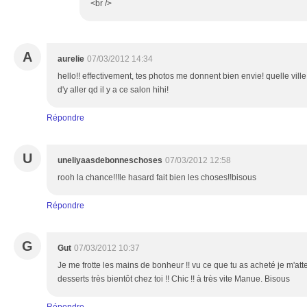
<br />
A
aurelie
07/03/2012 14:34
hello!! effectivement, tes photos me donnent bien envie! quelle vill
d'y aller qd il y a ce salon hihi!
Répondre
U
uneliyaasdebonneschoses
07/03/2012 12:58
rooh la chance!!!le hasard fait bien les choses!!bisous
Répondre
G
Gut
07/03/2012 10:37
Je me frotte les mains de bonheur !! vu ce que tu as acheté je m'at
desserts très bientôt chez toi !! Chic !! à très vite Manue. Bisous