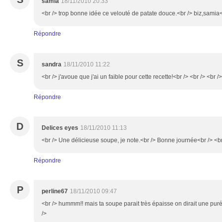
samia
18/11/2010 20:33
<br /> trop bonne idée ce velouté de patate douce.<br /> biz,samia<b
Répondre
S
sandra
18/11/2010 11:22
<br /> j'avoue que j'ai un faible pour cette recette!<br /> <br /> <br />
Répondre
D
Delices eyes
18/11/2010 11:13
<br /> Une délicieuse soupe, je note.<br /> Bonne journée<br /> <br
Répondre
P
perline67
18/11/2010 09:47
<br /> hummm!! mais ta soupe parait très épaisse on dirait une puré
/>