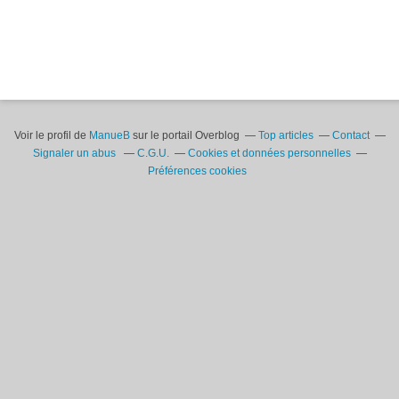
Voir le profil de
ManueB
sur le portail Overblog
Top articles
Contact
Signaler un abus
C.G.U.
Cookies et données personnelles
Préférences cookies