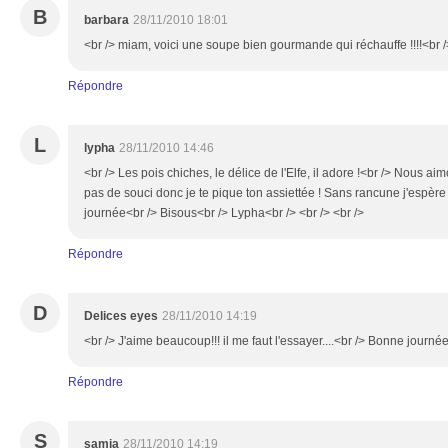
B
barbara
28/11/2010 18:01
<br /> miam, voici une soupe bien gourmande qui réchauffe !!!!<br />
Répondre
L
lypha
28/11/2010 14:46
<br /> Les pois chiches, le délice de l'Elfe, il adore !<br /> Nous 
pas de souci donc je te pique ton assiettée ! Sans rancune j'espère
journée<br /> Bisous<br /> Lypha<br /> <br /> <br />
Répondre
D
Delices eyes
28/11/2010 14:19
<br /> J'aime beaucoup!!! il me faut l'essayer....<br /> Bonne journée
Répondre
S
samia
28/11/2010 14:19