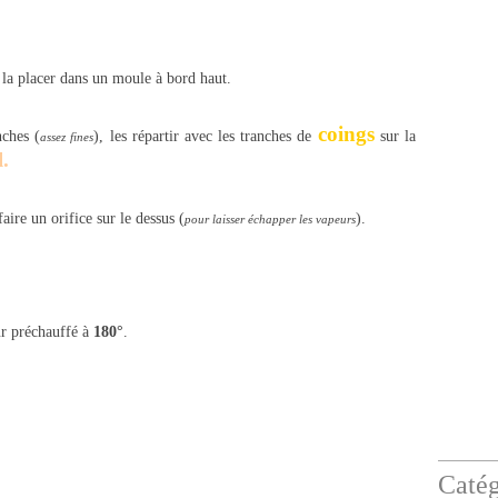
r, la placer dans un moule à bord haut.
coings
ches (
), les répartir avec les tranches de
sur la
assez fines
l.
faire un orifice sur le dessus (
).
pour laisser échapper les vapeurs
ur préchauffé à
180°
.
Catég