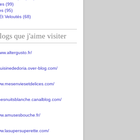
es
(99)
es
(95)
Et Veloutés
(68)
logs que j'aime visiter
ww.altergusto.fr/
acuisinededoria.over-blog.com/
ww.mesenviesetdelices.com/
mesnuitsblanche.canalblog.com/
www.amusesbouche.fr/
ww.lasupersuperette.com/