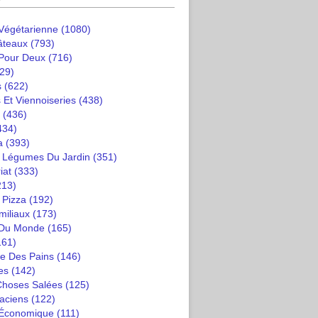
 Végétarienne
(1080)
âteaux
(793)
 Pour Deux
(716)
29)
s
(622)
 Et Viennoiseries
(438)
(436)
434)
a
(393)
t Légumes Du Jardin
(351)
iat
(333)
213)
 Pizza
(192)
miliaux
(173)
 Du Monde
(165)
161)
e Des Pains
(146)
es
(142)
 Choses Salées
(125)
saciens
(122)
 Économique
(111)