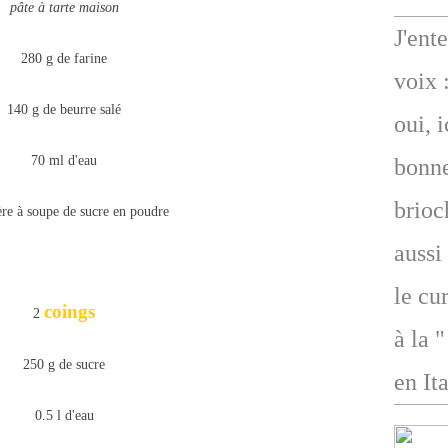
pâte à tarte maison
J'ent
280 g de farine
voix 
140 g de beurre salé
oui, 
70 ml d'eau
bonne
brioc
ère à soupe de sucre en poudre
aussi
le cu
coings
2
à la 
250 g de sucre
en Ita
0.5 l d'eau