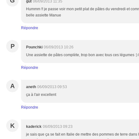
G
gut
06/09/2013 11:35
Hummm !! je passe voir mon petit plat de pâtes du vendredi et comm
belle assiette Manue
Répondre
P
Pounchki
06/09/2013 10:26
Une assiette de pâtes complète, trop bon avec tous ces légumes :) 
Répondre
A
aneth
06/09/2013 09:53
ça à l'air excellent
Répondre
K
kaderick
06/09/2013 09:23
je sais que ça se fait en Italie de mettre des pommes de terre dans 