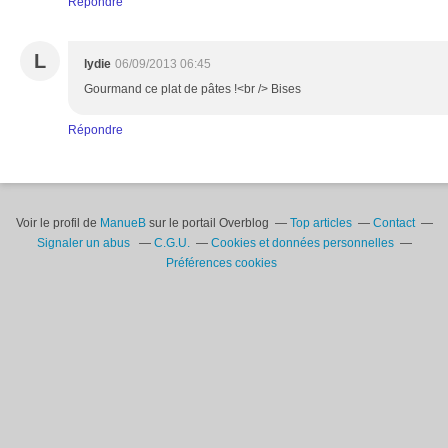
Répondre
L
lydie
06/09/2013 06:45
Gourmand ce plat de pâtes !<br /> Bises
Répondre
Voir le profil de
ManueB
sur le portail Overblog
Top articles
Contact
Signaler un abus
C.G.U.
Cookies et données personnelles
Préférences cookies