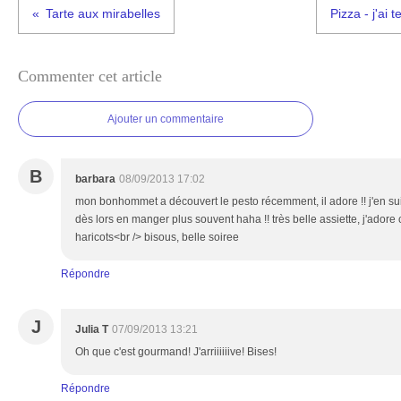
Tarte aux mirabelles
Pizza - j'ai 
Commenter cet article
Ajouter un commentaire
B
barbara
08/09/2013 17:02
mon bonhommet a découvert le pesto récemment, il adore !! j'en suis
dès lors en manger plus souvent haha !! très belle assiette, j'ador
haricots<br /> bisous, belle soiree
Répondre
J
Julia T
07/09/2013 13:21
Oh que c'est gourmand! J'arriiiiiive! Bises!
Répondre