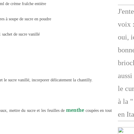
ml de crème fraîche entière
J'ent
ères à soupe de sucre en poudre
voix 
1 sachet de sucre vanillé
oui, 
bonne
brioc
aussi
t le sucre vanillé, incorporer délicatement la chantilly.
le cu
à la 
menthe
aux, mettre du sucre et les feuilles de
coupées en tout
en Ita