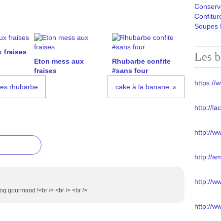
Conserv
Confitur
Soupes 
 fraises
Les b
Eton mess aux
Rhubarbe confite
fraises
#sans four
https://w
ses rhubarbe
cake à la banane
http://l
http://w
http://a
http://
blog gourmand !<br /> <br /> <br />
http://w