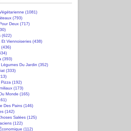
 Végétarienne
(1081)
âteaux
(793)
 Pour Deux
(717)
30)
s
(622)
 Et Viennoiseries
(438)
(436)
434)
a
(393)
t Légumes Du Jardin
(352)
iat
(333)
213)
 Pizza
(192)
miliaux
(173)
 Du Monde
(165)
161)
e Des Pains
(146)
es
(142)
 Choses Salées
(125)
saciens
(122)
 Économique
(112)