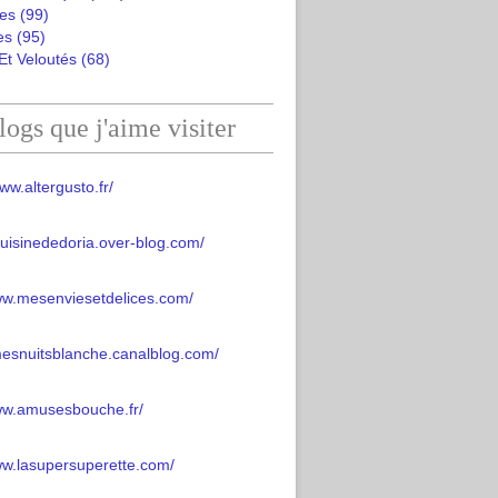
es
(99)
es
(95)
Et Veloutés
(68)
logs que j'aime visiter
ww.altergusto.fr/
acuisinededoria.over-blog.com/
ww.mesenviesetdelices.com/
mesnuitsblanche.canalblog.com/
www.amusesbouche.fr/
ww.lasupersuperette.com/