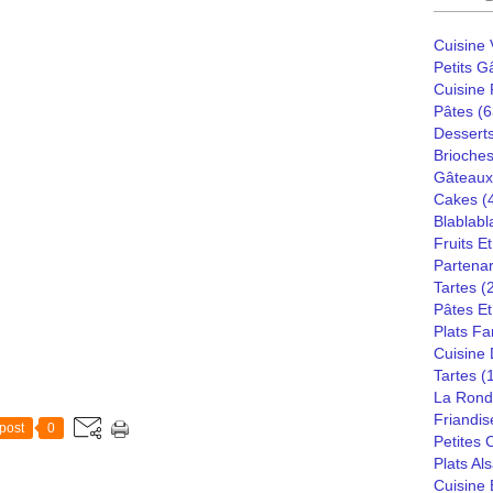
Cuisine
Petits G
Cuisine
Pâtes
(6
Dessert
Brioches
Gâteaux
Cakes
(
Blablabl
Fruits E
Partenar
Tartes
(
Pâtes Et
Plats Fa
Cuisine
Tartes
(
La Rond
Friandis
post
0
Petites
Plats Al
Cuisine