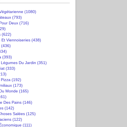
 Végétarienne
(1080)
âteaux
(793)
 Pour Deux
(716)
29)
s
(622)
 Et Viennoiseries
(438)
(436)
434)
a
(393)
t Légumes Du Jardin
(351)
iat
(333)
213)
 Pizza
(192)
miliaux
(173)
 Du Monde
(165)
161)
e Des Pains
(146)
es
(142)
 Choses Salées
(125)
saciens
(122)
 Économique
(111)