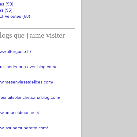
es
(99)
es
(95)
Et Veloutés
(68)
logs que j'aime visiter
ww.altergusto.fr/
acuisinededoria.over-blog.com/
ww.mesenviesetdelices.com/
mesnuitsblanche.canalblog.com/
www.amusesbouche.fr/
ww.lasupersuperette.com/