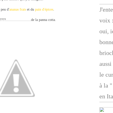
J'ent
 peu d'
ananas frais
et du
pain d'épices
.
voix 
??.........................de la panna cotta.
oui, 
bonne
brioc
aussi
le cu
à la 
en Ita