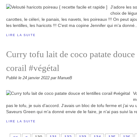
J'adore les s
choix de lég
carottes, le céleri, le panais, les navets, les poireaux !!! On peut
les lentilles, les haricots !!! C'est ma copine Jennifer qui m'a donné..
LIRE LA SUITE
Curry tofu lait de coco patate douce e
corail #végétal
Publié le
24 janvier 2022
par ManueB
Vo
mo
pas le tofu, je suis d'accord. J'avais un bloc de tofu ferme et j'ai v
Saveurs Green qui m'a donné envie de le faire, je n'ai pas suivi la re
LIRE LA SUITE
1
1
1