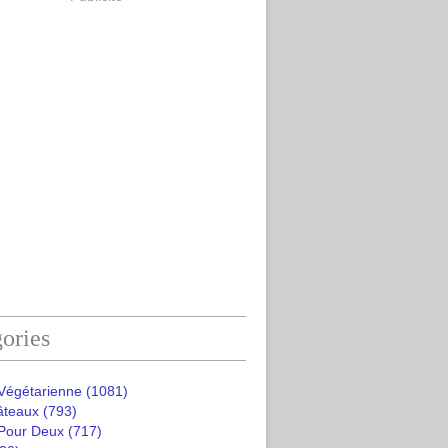
ories
 Végétarienne
(1081)
âteaux
(793)
 Pour Deux
(717)