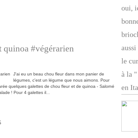
oui, 
bonne
brioc
et quinoa #végérarien
aussi
le cu
à la 
J'ai eu un beau chou fleur dans mon panier de
légumes, c'est un légume que nous aimons. Pour
en Ita
arée quelques galettes de chou fleur et de quinoa - Salomé
ade ! Pour 4 galettes il...
s