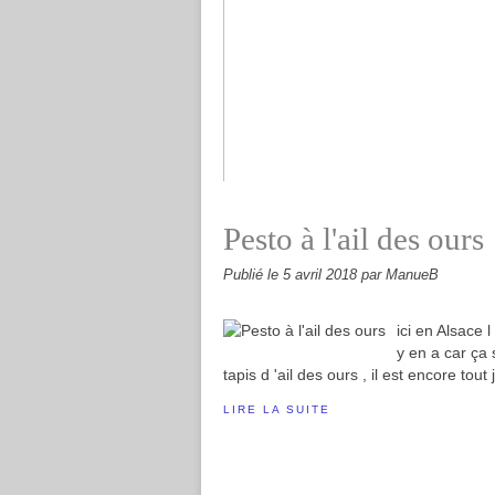
Galettes chou fleur et quinoa #végér
Pesto à l'ail des ours
Publié le
5 avril 2018
par ManueB
ici en Alsace l
y en a car ça s
tapis d 'ail des ours , il est encore tout
LIRE LA SUITE