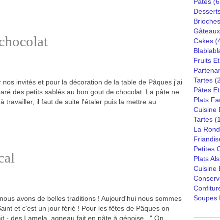
Pâtes
(6
Dessert
Brioches
Gâteaux
chocolat
Cakes
(
Blablabl
Fruits E
Partenar
Tartes
(
 nos invités et pour la décoration de la table de Pâques j'ai
Pâtes Et
aré des petits sablés au bon gout de chocolat. La pâte ne
Plats Fa
 travailler, il faut de suite l'étaler puis la mettre au
Cuisine
Tartes
(
La Rond
Friandis
Petites
cal
Plats Al
Cuisine
Conserv
Confitur
Soupes 
nous avons de belles traditions ! Aujourd'hui nous sommes
aint et c'est un jour férié ! Pour les fêtes de Pâques on
it - des Lamela, agneau fait en pâte à génoise . " On