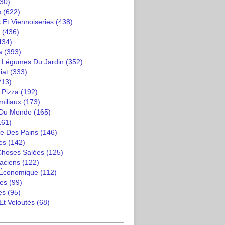
30)
s
(622)
 Et Viennoiseries
(438)
(436)
434)
a
(393)
t Légumes Du Jardin
(352)
iat
(333)
213)
 Pizza
(192)
miliaux
(173)
 Du Monde
(165)
161)
e Des Pains
(146)
es
(142)
 Choses Salées
(125)
saciens
(122)
 Économique
(112)
es
(99)
es
(95)
Et Veloutés
(68)