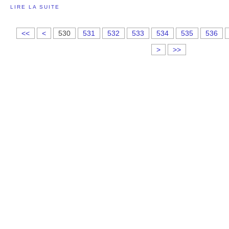
LIRE LA SUITE
5
5
5
<<
<
530
531
532
533
534
535
536
0
1
2
>
>>
0
0
0