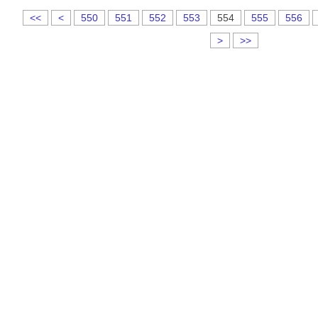
5
5
5
5
5
<<
<
550
551
552
553
554
555
556
0
1
2
3
4
>
>>
0
0
0
0
0