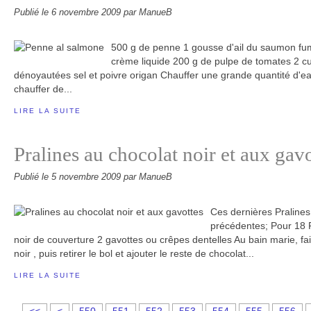
Publié le
6 novembre 2009
par ManueB
500 g de penne 1 gousse d'ail du saumon fu
crème liquide 200 g de pulpe de tomates 2 cui
dénoyautées sel et poivre origan Chauffer une grande quantité d'e
chauffer de...
LIRE LA SUITE
Pralines au chocolat noir et aux gavo
Publié le
5 novembre 2009
par ManueB
Ces dernières Pralines
précédentes; Pour 18 P
noir de couverture 2 gavottes ou crêpes dentelles Au bain marie, fa
noir , puis retirer le bol et ajouter le reste de chocolat...
LIRE LA SUITE
5
5
5
5
5