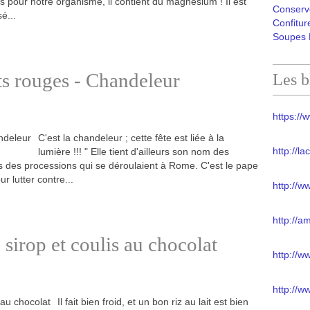
nes pour notre organisme, il contient du magnésium ! Il est
Conserv
é...
Confitur
Soupes 
its rouges - Chandeleur
Les b
https://w
C'est la chandeleur ; cette fête est liée à la
http://l
lumière !!! " Elle tient d'ailleurs son nom des
ors des processions qui se déroulaient à Rome. C'est le pape
ur lutter contre...
http://w
http://a
u sirop et coulis au chocolat
http://
http://w
Il fait bien froid, et un bon riz au lait est bien