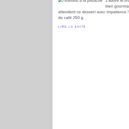
J'adore le ti
bien gourman
attendent ce dessert avec impatience ! P
de café 250 g...
LIRE LA SUITE