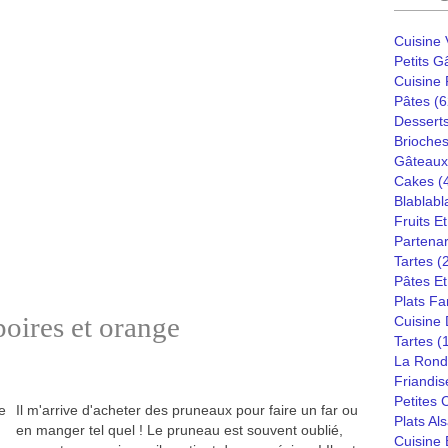
Cuisine
Petits G
Cuisine
Pâtes
(6
Dessert
Brioches
Gâteaux
Cakes
(
Blablabl
Fruits E
Partenar
Tartes
(
Pâtes Et
Plats Fa
oires et orange
Cuisine
Tartes
(
La Rond
Friandis
Petites
Il m'arrive d'acheter des pruneaux pour faire un far ou
Plats Al
en manger tel quel ! Le pruneau est souvent oublié,
Cuisine