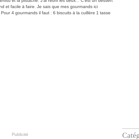
ramisu et la pistache. J'ai réuni les deux... C'est un dessert
d et facile à faire. Je sais que mes gourmands ici
our 4 gourmands il faut : 6 biscuits à la cuillère 1 tasse
Catég
Publicité