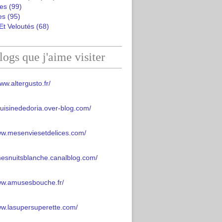
es
(99)
es
(95)
Et Veloutés
(68)
logs que j'aime visiter
ww.altergusto.fr/
acuisinededoria.over-blog.com/
ww.mesenviesetdelices.com/
mesnuitsblanche.canalblog.com/
www.amusesbouche.fr/
ww.lasupersuperette.com/