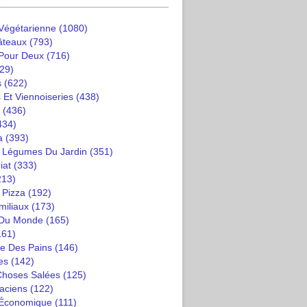
 Végétarienne
(1080)
âteaux
(793)
 Pour Deux
(716)
29)
s
(622)
 Et Viennoiseries
(438)
(436)
434)
a
(393)
t Légumes Du Jardin
(351)
iat
(333)
213)
 Pizza
(192)
miliaux
(173)
 Du Monde
(165)
161)
e Des Pains
(146)
es
(142)
 Choses Salées
(125)
saciens
(122)
 Économique
(111)