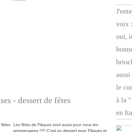
J'ent
voix 
oui, 
bonne
brioc
aussi
le cu
ses - dessert de fêtes
à la 
en Ita
Les fêtes de Pâques sont aussi pour nous les
anniversaires !!!!! C'est un dessert pour Pâques et