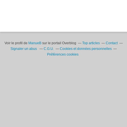
Voir le profil de
ManueB
sur le portail Overblog
Top articles
Contact
Signaler un abus
C.G.U.
Cookies et données personnelles
Préférences cookies