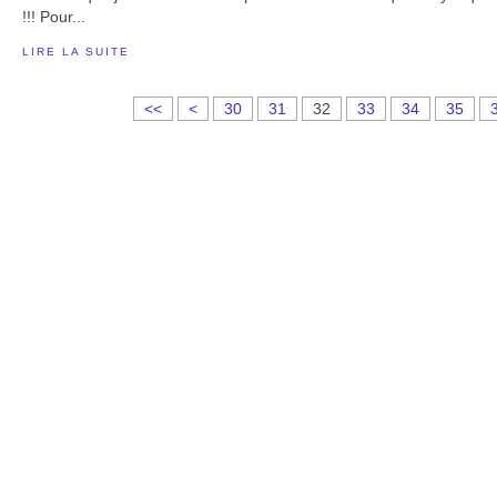
!!! Pour...
LIRE LA SUITE
1
2
<<
<
30
31
32
33
34
35
0
0