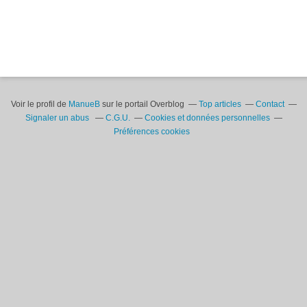
Voir le profil de
ManueB
sur le portail Overblog
Top articles
Contact
Signaler un abus
C.G.U.
Cookies et données personnelles
Préférences cookies