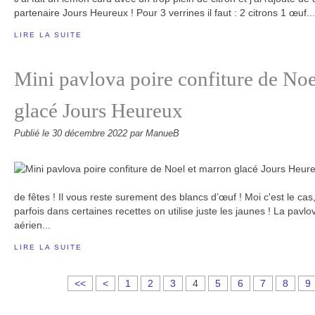
partenaire Jours Heureux ! Pour 3 verrines il faut : 2 citrons 1 œuf...
LIRE LA SUITE
Mini pavlova poire confiture de Noe
glacé Jours Heureux
Publié le
30 décembre 2022
par ManueB
de fêtes ! Il vous reste surement des blancs d’œuf ! Moi c'est le cas,
parfois dans certaines recettes on utilise juste les jaunes ! La pavlo
aérien...
LIRE LA SUITE
<<
<
1
2
3
4
5
6
7
8
9