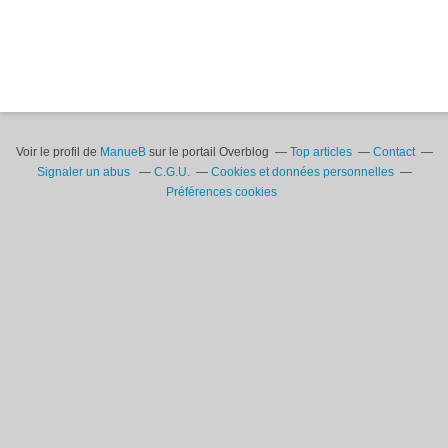
Voir le profil de
ManueB
sur le portail Overblog
Top articles
Contact
Signaler un abus
C.G.U.
Cookies et données personnelles
Préférences cookies