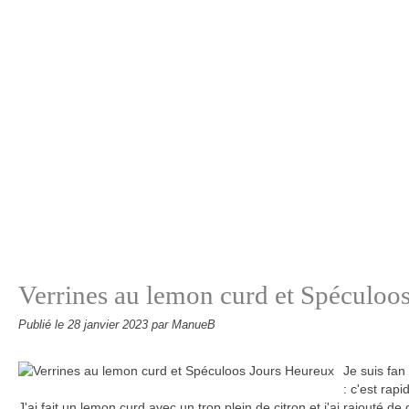
Verrines au lemon curd et Spéculoo
Publié le
28 janvier 2023
par ManueB
Je suis fan
: c'est rap
J'ai fait un lemon curd avec un trop plein de citron et j'ai rajouté 