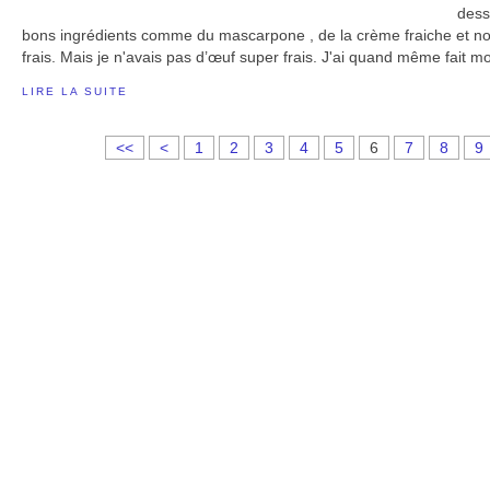
desse
bons ingrédients comme du mascarpone , de la crème fraiche et n
frais. Mais je n'avais pas d’œuf super frais. J'ai quand même fait m
LIRE LA SUITE
<<
<
1
2
3
4
5
6
7
8
9