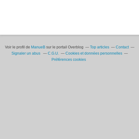
Voir le profil de
ManueB
sur le portail Overblog
Top articles
Contact
Signaler un abus
C.G.U.
Cookies et données personnelles
Préférences cookies