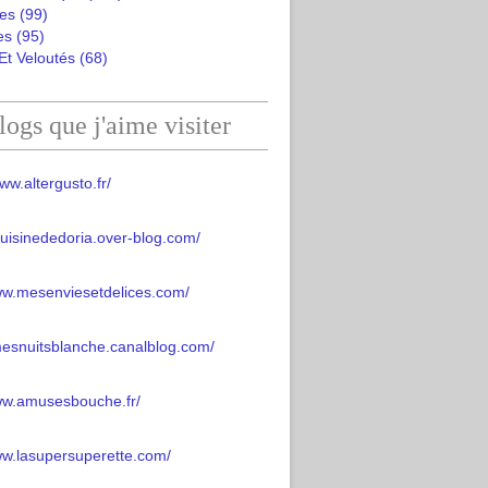
es
(99)
es
(95)
Et Veloutés
(68)
logs que j'aime visiter
ww.altergusto.fr/
acuisinededoria.over-blog.com/
ww.mesenviesetdelices.com/
mesnuitsblanche.canalblog.com/
www.amusesbouche.fr/
ww.lasupersuperette.com/