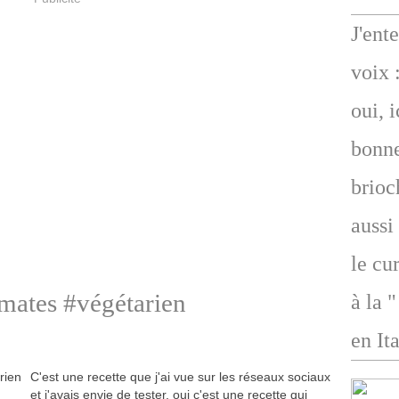
J'ent
voix 
oui, 
bonne
brioc
aussi
le cu
omates #végétarien
à la 
en Ita
C'est une recette que j'ai vue sur les réseaux sociaux
et j'avais envie de tester, oui c'est une recette qui