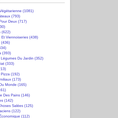
 Végétarienne
(1081)
âteaux
(793)
 Pour Deux
(717)
30)
s
(622)
 Et Viennoiseries
(438)
(436)
434)
a
(393)
t Légumes Du Jardin
(352)
iat
(333)
213)
 Pizza
(192)
miliaux
(173)
 Du Monde
(165)
161)
e Des Pains
(146)
es
(142)
 Choses Salées
(125)
saciens
(122)
 Économique
(112)