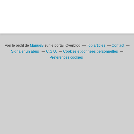
Voir le profil de
ManueB
sur le portail Overblog
Top articles
Contact
Signaler un abus
C.G.U.
Cookies et données personnelles
Préférences cookies