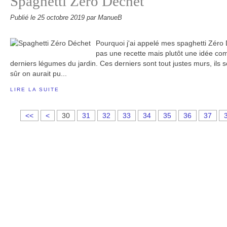
Spaghetti Zéro Déchet
Publié le
25 octobre 2019
par ManueB
Pourquoi j'ai appelé mes spaghetti Zéro
pas une recette mais plutôt une idée com
derniers légumes du jardin. Ces derniers sont tout justes murs, ils s
sûr on aurait pu...
LIRE LA SUITE
1
2
<<
<
30
31
32
33
34
35
36
37
0
0