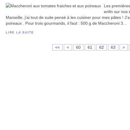
Les premières
enfin sur nos
Marseille, j'ai tout de suite pensé à les cuisiner pour mes pâtes ! J'
poireaux . Pour trois gourmands, il faut : 500 g de Maccheroni 3...
LIRE LA SUITE
1
2
3
4
5
<<
<
60
61
62
63
>
0
0
0
0
0