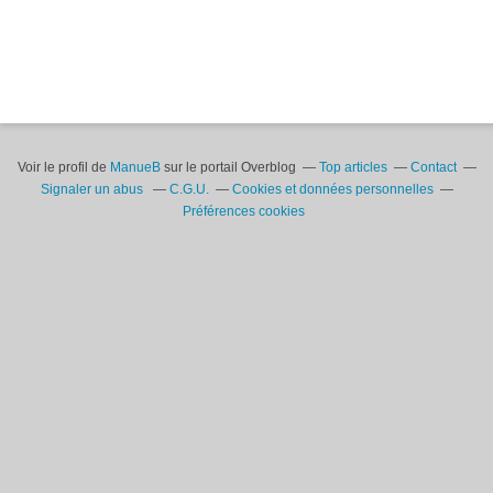
Voir le profil de
ManueB
sur le portail Overblog
Top articles
Contact
Signaler un abus
C.G.U.
Cookies et données personnelles
Préférences cookies