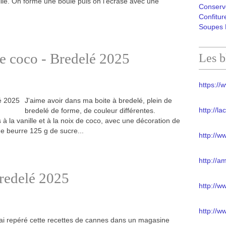
lle. On forme une boule puis on l'écrase avec une
Conserv
Confitur
Soupes 
de coco - Bredelé 2025
Les b
https://w
J'aime avoir dans ma boite à bredelé, plein de
http://l
bredelé de forme, de couleur différentes.
à la vanille et à la noix de coco, avec une décoration de
de beurre 125 g de sucre...
http://w
http://a
Bredelé 2025
http://
http://w
'ai repéré cette recettes de cannes dans un magasine