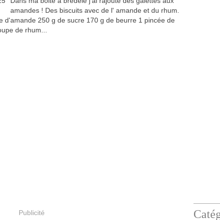
Dans ma boite à bredelé j'ai rajouté des galettes aux
amandes ! Des biscuits avec de l' amande et du rhum.
dre d'amande 250 g de sucre 170 g de beurre 1 pincée de
soupe de rhum...
Catég
Publicité