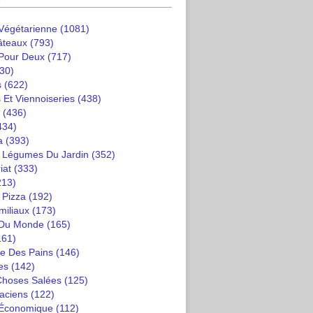
 Végétarienne
(1081)
âteaux
(793)
 Pour Deux
(717)
30)
s
(622)
 Et Viennoiseries
(438)
(436)
434)
a
(393)
t Légumes Du Jardin
(352)
iat
(333)
213)
 Pizza
(192)
miliaux
(173)
 Du Monde
(165)
161)
e Des Pains
(146)
es
(142)
 Choses Salées
(125)
saciens
(122)
 Économique
(112)