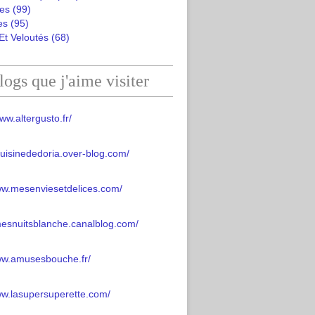
es
(99)
es
(95)
Et Veloutés
(68)
logs que j'aime visiter
ww.altergusto.fr/
acuisinededoria.over-blog.com/
ww.mesenviesetdelices.com/
mesnuitsblanche.canalblog.com/
www.amusesbouche.fr/
ww.lasupersuperette.com/