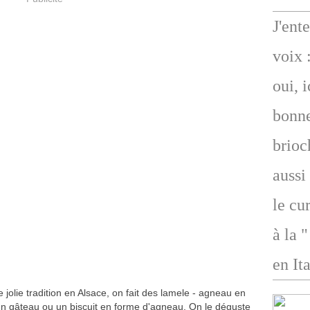
J'ent
voix 
oui, 
bonne
brioc
aussi
le cu
à la 
en Ita
 jolie tradition en Alsace, on fait des lamele - agneau en
 un gâteau ou un biscuit en forme d'agneau. On le déguste