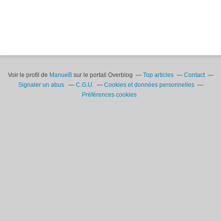
Voir le profil de
ManueB
sur le portail Overblog
Top articles
Contact
Signaler un abus
C.G.U.
Cookies et données personnelles
Préférences cookies