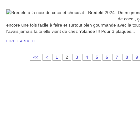
De mignons 
de coco , ç
encore une fois facile à faire et surtout bien gourmande avec la touc
l'avais jamais faite elle vient de chez Yolande !!! Pour 3 plaques...
LIRE LA SUITE
<<
<
1
2
3
4
5
6
7
8
9