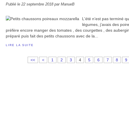
Publié le
22 septembre 2018
par ManueB
L'été n’est pas terminé q
légumes, j'avais des poir
préfère encore manger des tomates , des courgettes , des aubergine
préparé puis fait des petits chaussons avec de la...
LIRE LA SUITE
<<
<
1
2
3
4
5
6
7
8
9