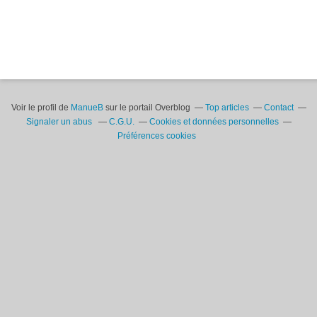
Voir le profil de
ManueB
sur le portail Overblog
Top articles
Contact
Signaler un abus
C.G.U.
Cookies et données personnelles
Préférences cookies