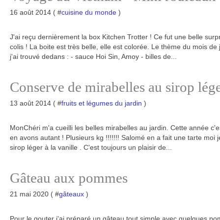
16 août 2014 ( #
cuisine du monde
)
J'ai reçu dernièrement la box Kitchen Trotter ! Ce fut une belle surp
colis ! La boite est très belle, elle est colorée. Le thème du mois de
j'ai trouvé dedans : - sauce Hoi Sin, Amoy - billes de...
Conserve de mirabelles au sirop léger
13 août 2014 ( #
fruits et légumes du jardin
)
MonChéri m'a cueilli les belles mirabelles au jardin. Cette année c'
en avons autant ! Plusieurs kg !!!!!!! Salomé en a fait une tarte moi
sirop léger à la vanille . C'est toujours un plaisir de...
Gâteau aux pommes
21 mai 2020 ( #
gâteaux
)
Pour le gouter j'ai préparé un gâteau tout simple avec quelques po