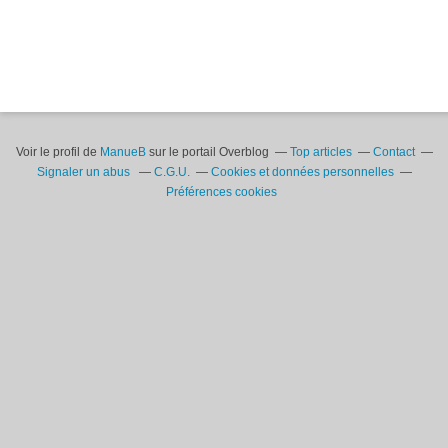
Voir le profil de
ManueB
sur le portail Overblog
Top articles
Contact
Signaler un abus
C.G.U.
Cookies et données personnelles
Préférences cookies