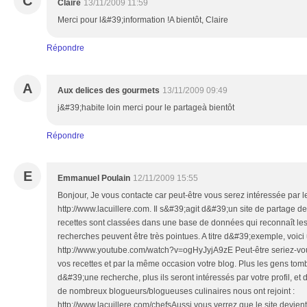
C
Claire
13/11/2009 11:59
Merci pour l&#39;information !A bientôt, Claire
Répondre
A
Aux delices des gourmets
13/11/2009 09:49
j&#39;habite loin merci pour le partageà bientôt
Répondre
E
Emmanuel Poulain
12/11/2009 15:55
Bonjour, Je vous contacte car peut-être vous serez intéressée par 
http://www.lacuillere.com. Il s&#39;agit d&#39;un site de partage de
recettes sont classées dans une base de données qui reconnaît les
recherches peuvent être très pointues. A titre d&#39;exemple, voic
http://www.youtube.com/watch?v=ogHyJyjA9zE Peut-être seriez-vou
vos recettes et par la même occasion votre blog. Plus les gens tom
d&#39;une recherche, plus ils seront intéressés par votre profil, et d
de nombreux blogueurs/blogueuses culinaires nous ont rejoint :
http://www.lacuillere.com/chefsAussi vous verrez que le site devient