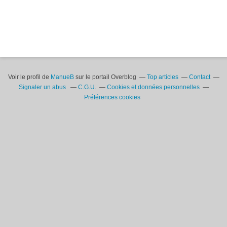
Voir le profil de
ManueB
sur le portail Overblog
Top articles
Contact
Signaler un abus
C.G.U.
Cookies et données personnelles
Préférences cookies