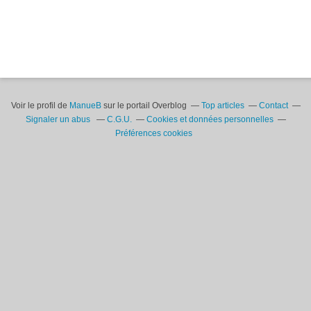
Voir le profil de
ManueB
sur le portail Overblog
Top articles
Contact
Signaler un abus
C.G.U.
Cookies et données personnelles
Préférences cookies