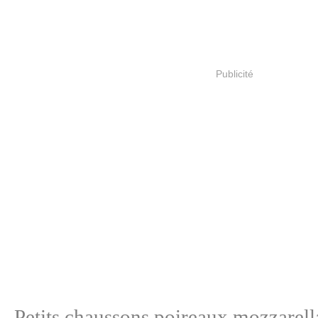
Publicité
Petits chaussons poireaux mozzarell