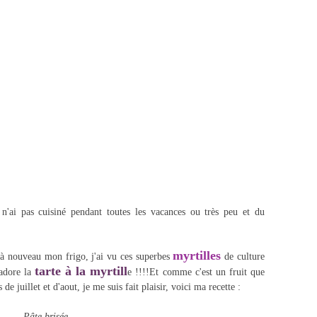
'ai pas cuisiné pendant toutes les vacances ou très peu et du
myrtilles
 à nouveau mon frigo, j'ai vu ces superbes
de culture
tarte à la myrtill
adore la
e !!!!
Et comme c'est un fruit que
e juillet et d'aout, je me suis fait plaisir, voici ma recette :
Pâte brisée