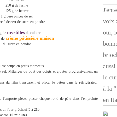
250 g de farine
J'ent
125 g de beurre
1 grosse pincée de sel
voix 
ère à dessert de sucre en poudre
oui, 
myrtilles
g de
de culture
crème pâtissière maison
 de
bonne
du sucre en poudre
brioc
aussi
eurre coupé en petits morceaux.
le sel. Mélanger du bout des doigts et ajouter progressivement un
le cu
dans du film transparent et placer le pâton dans le réfrigérateur
à la 
en Ita
c l'emporte pièce, placer chaque rond de pâte dans l'empreinte
s un four préchauffé à
210
.
environ
10 minutes
.