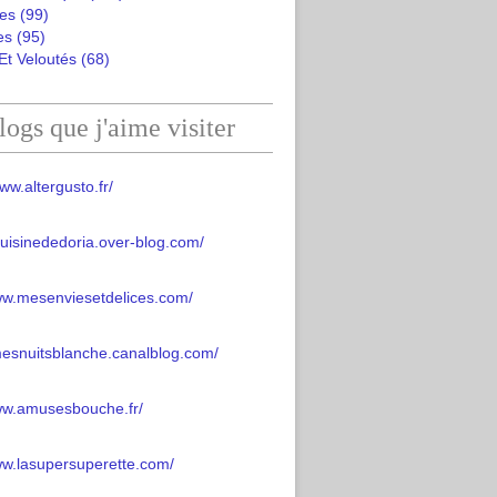
es
(99)
es
(95)
Et Veloutés
(68)
logs que j'aime visiter
ww.altergusto.fr/
acuisinededoria.over-blog.com/
ww.mesenviesetdelices.com/
mesnuitsblanche.canalblog.com/
www.amusesbouche.fr/
ww.lasupersuperette.com/