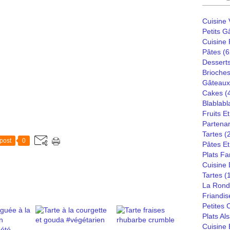
Cuisine
Petits G
Cuisine
Pâtes
(6
Dessert
Brioches
Gâteaux
Cakes
(
Blablabl
Fruits E
Partenar
Tartes
(
post
0
Pâtes Et
Plats Fa
Cuisine
Tartes
(
La Rond
Friandis
Petites
Plats Al
Cuisine