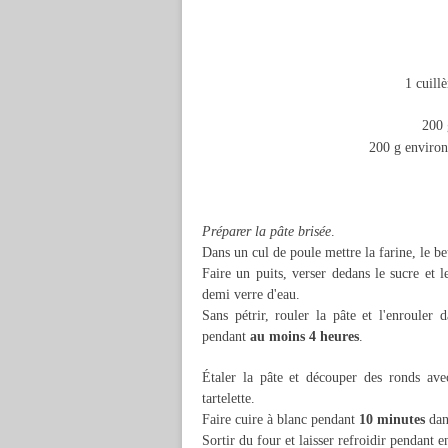
1 cuill
200 
200 g environ
Préparer la pâte brisée
.
Dans un cul de poule mettre la farine, le b
Faire un puits, verser dedans le sucre et 
demi verre d'eau.
Sans pétrir, rouler la pâte et l'enrouler 
pendant
au moins 4 heures
.
Étaler la pâte et découper des ronds ave
tartelette.
Faire cuire à blanc pendant
10 minutes
dan
Sortir du four et laisser refroidir pendant 