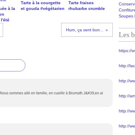
Tarte à la courgette
Tarte fraises
Conserv
uée à la
et gouda #végétarien
rhubarbe crumble
Confitur
on
Soupes 
l'été
Hum, ça sent bon...
Les b
https://w
http://l
http://w
.Nous sommes allé en famille, en cueillir à Brumath.J&#39;en ai
http://a
http://
http://w