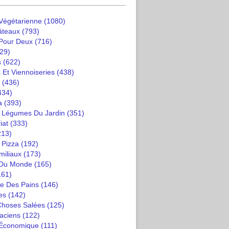
 Végétarienne
(1080)
âteaux
(793)
 Pour Deux
(716)
29)
s
(622)
 Et Viennoiseries
(438)
(436)
434)
a
(393)
t Légumes Du Jardin
(351)
iat
(333)
213)
 Pizza
(192)
miliaux
(173)
 Du Monde
(165)
161)
e Des Pains
(146)
es
(142)
 Choses Salées
(125)
saciens
(122)
 Économique
(111)