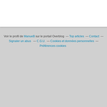
Voir le profil de
ManueB
sur le portail Overblog
Top articles
Contact
Signaler un abus
C.G.U.
Cookies et données personnelles
Préférences cookies