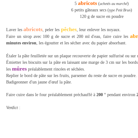
abricots
5
(
)
achetés au marché
6 petits gâteaux secs (
)
type Petit Brun
120 g de sucre en poudre
abricots
pêches
Laver les
, peler les
, leur enlever les noyaux.
abr
Faire un sirop avec 100 g de sucre et 200 ml d'eau, faire cuire les
minutes environ
, les égoutter et les sécher avec du papier absorbant.
Étaler la pâte feuilletée sur un plaque recouverte de papier sulfurisé ou sur 
Émietter les biscuits sur la pâte en laissant une marge de 3 cm sur les bords.
mûres
les
préalablement rincées et séchées.
Replier le bord de pâte sur les fruits, parsemer du reste de sucre en poudre.
Badigeonner d'un jaune d'œuf la pâte.
Faire cuire dans le four préalablement préch
auffé à
200 °
pendant environ
2
Verdict
: