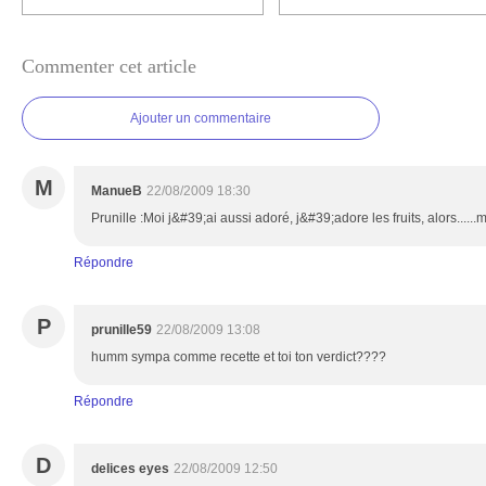
Commenter cet article
Ajouter un commentaire
M
ManueB
22/08/2009 18:30
Prunille :Moi j&#39;ai aussi adoré, j&#39;adore les fruits, alors.....
Répondre
P
prunille59
22/08/2009 13:08
humm sympa comme recette et toi ton verdict????
Répondre
D
delices eyes
22/08/2009 12:50