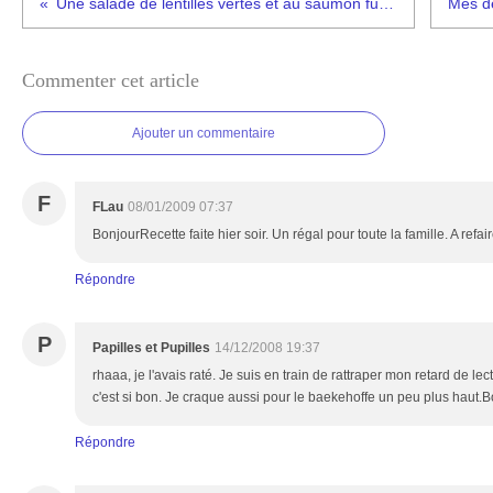
Une salade de lentilles vertes et au saumon fumé pour MonChéri
Commenter cet article
Ajouter un commentaire
F
FLau
08/01/2009 07:37
BonjourRecette faite hier soir. Un régal pour toute la famille. A refa
Répondre
P
Papilles et Pupilles
14/12/2008 19:37
rhaaa, je l'avais raté. Je suis en train de rattraper mon retard de lec
c'est si bon. Je craque aussi pour le baekehoffe un peu plus haut
Répondre