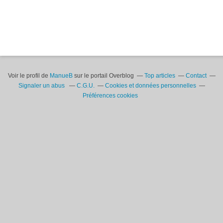
Voir le profil de
ManueB
sur le portail Overblog
Top articles
Contact
Signaler un abus
C.G.U.
Cookies et données personnelles
Préférences cookies