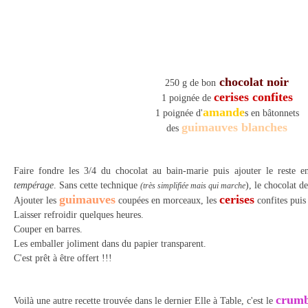
chocolat noir
250 g de bon
cerises confites
1 poignée de
amande
1 poignée d'
s en bâtonnets
guimauves blanches
des
Faire fondre les 3/4 du chocolat au bain-marie puis ajouter le reste en
tempérage
. Sans cette technique
), le chocolat d
(très simplifiée mais qui marche
guimauves
cerises
Ajouter les
coupée
s en morceaux, les
confites puis 
Laisser refroidir quelques heures.
Couper en barres.
Les emballer joliment dans du papier transparent.
C'est prêt à être offert !!!
crumb
Voilà une autre recette trouvée dans
le dernier Elle à Table, c'est le