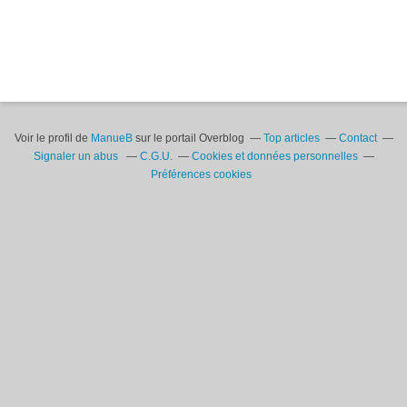
Voir le profil de
ManueB
sur le portail Overblog
Top articles
Contact
Signaler un abus
C.G.U.
Cookies et données personnelles
Préférences cookies