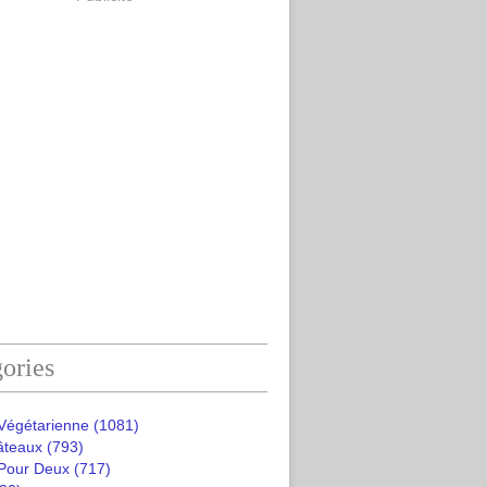
ories
 Végétarienne
(1081)
âteaux
(793)
 Pour Deux
(717)