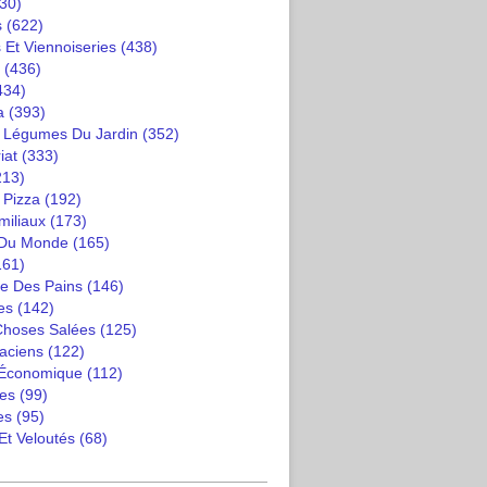
30)
s
(622)
 Et Viennoiseries
(438)
(436)
434)
a
(393)
t Légumes Du Jardin
(352)
iat
(333)
213)
 Pizza
(192)
miliaux
(173)
 Du Monde
(165)
161)
e Des Pains
(146)
es
(142)
 Choses Salées
(125)
saciens
(122)
 Économique
(112)
es
(99)
es
(95)
Et Veloutés
(68)