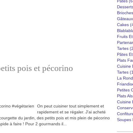
Pâtes
(6
Dessert
Brioches
Gâteaux
Cakes
(
Blablabl
Fruits E
Partenar
Tartes
(
Pâtes Et
Plats Fa
tits pois et pécorino
Cuisine
Tartes
(
La Rond
Friandis
Petites
Plats Al
Cuisine
On peut cuisiner tout simplement et
Conserv
rapidement et se régaler. J'ai acheté
Confitur
courgette du jardin, des petits pois et mis plein de pécorino
Soupes 
apide à faire ! Pour 2 gourmands il...