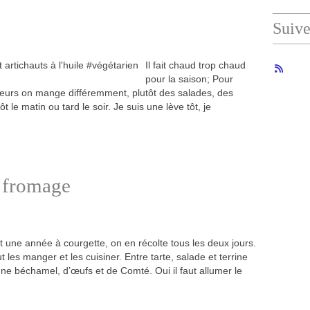
Suiv
Il fait chaud trop chaud
pour la saison; Pour
aleurs on mange différemment, plutôt des salades, des
tôt le matin ou tard le soir. Je suis une lève tôt, je
t fromage
t une année à courgette, on en récolte tous les deux jours.
aut les manger et les cuisiner. Entre tarte, salade et terrine
'une béchamel, d’œufs et de Comté. Oui il faut allumer le