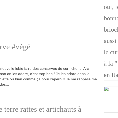
oui, 
bonne
brioc
aussi
rve #végé
le cu
à la 
nouvelle lubie faire des conserves de cornichons. A la
en Ita
son on les adore, c'est trop bon ! Je les adore dans la
clette ou bien comme ça pour l'apéro !! Je me rappelle ma
des...
erre rattes et artichauts à