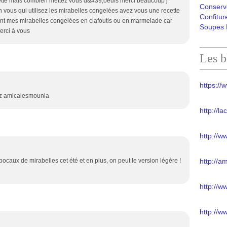
cette mais combien mettez vous d&#39;oeufs merci beaucoup j
Conserv
 vous qui utilisez les mirabelles congelées avez vous une recette
Confitur
ment mes mirabelles congelées en clafoutis ou en marmelade car
Soupes 
erci à vous
Les b
https://w
Biz amicalesmounia
http://l
http://w
 bocaux de mirabelles cet été et en plus, on peut le version légère !
http://a
http://
http://w