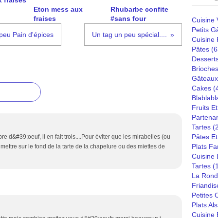
 fraises
Eton mess aux
Rhubarbe confite
fraises
#sans four
Cuisine
Petits G
peu Pain d'épices
Un tag un peu spécial....
Cuisine
Pâtes
(6
Dessert
Brioches
Gâteaux
Cakes
(
Blablabl
Fruits E
Partenar
Tartes
(
Pâtes Et
e d&#39;oeuf, il en fait trois....Pour éviter que les mirabelles (ou
Plats Fa
mettre sur le fond de la tarte de la chapelure ou des miettes de
Cuisine
Tartes
(
La Rond
Friandis
Petites
Plats Al
Cuisine