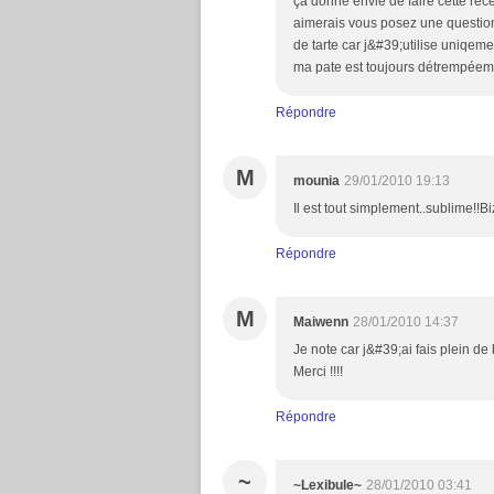
ça donne envie de faire cette re
aimerais vous posez une question
de tarte car j&#39;utilise uniqe
ma pate est toujours détrempéem
Répondre
M
mounia
29/01/2010 19:13
Il est tout simplement..sublime!!
Répondre
M
Maiwenn
28/01/2010 14:37
Je note car j&#39;ai fais plein de
Merci !!!!
Répondre
~
~Lexibule~
28/01/2010 03:41