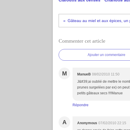
Clafoutis aux cerises
Charlotte aux
Gâteau au miel et aux épices, un 
Commenter cet article
Ajouter un commentaire
M
ManueB
08/02/2010 11:50
J&#39;ai oublié de mettre le nombr
prunes surgelées par ex) on peut 
petits gâteaux secs !!!!Manue
Répondre
A
Anonymous
07/02/2010 22:15