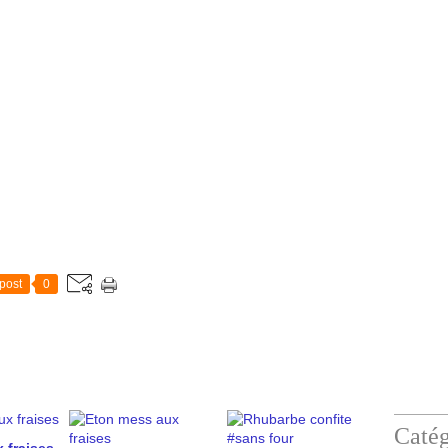
post
0
Catég