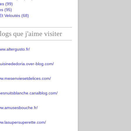
es
(99)
es
(95)
Et Veloutés
(68)
logs que j'aime visiter
ww.altergusto.fr/
acuisinededoria.over-blog.com/
ww.mesenviesetdelices.com/
mesnuitsblanche.canalblog.com/
www.amusesbouche.fr/
ww.lasupersuperette.com/