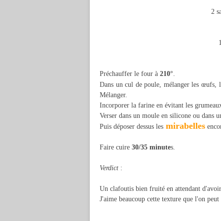
2 s
Préchauffer le four à
210°
.
Dans un cul de poule, mélanger les œufs, le
Mélanger.
Incorporer la farine en évitant les grumeau
Verser dans un moule en silicone ou dans u
mirabelles
Puis déposer dessus les
encor
Faire cuire
30/35 minute
s.
Verdict
:
Un clafoutis bien fruité en attendant d'avoir
J'aime beaucoup cette texture que l'on peu