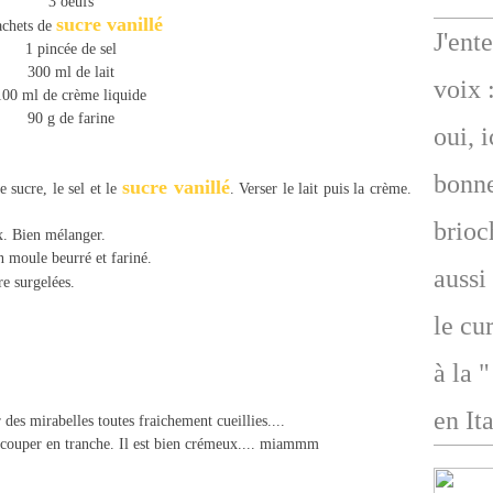
3 oeufs
sucre vanillé
achets de
J'ent
1 pincée de sel
300 ml de lait
voix 
100 ml de crème liquide
90 g de farine
oui, 
bonne
sucre vanillé
 sucre, le sel et le
. Verser le lait puis la crème.
brioc
x. Bien mélanger.
n moule beurré et fariné.
aussi
e surgelées.
le cu
à la 
en Ita
 des mirabelles toutes fraichement cueillies....
t couper en tranche. Il est bien crémeux.... miammm