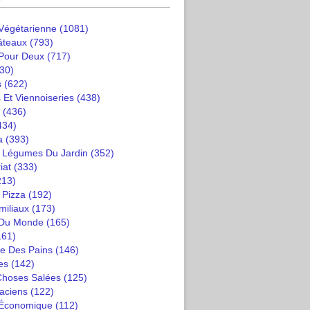
 Végétarienne
(1081)
âteaux
(793)
 Pour Deux
(717)
30)
s
(622)
 Et Viennoiseries
(438)
(436)
434)
a
(393)
t Légumes Du Jardin
(352)
iat
(333)
213)
 Pizza
(192)
miliaux
(173)
 Du Monde
(165)
161)
e Des Pains
(146)
es
(142)
 Choses Salées
(125)
saciens
(122)
 Économique
(112)