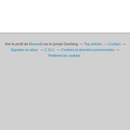
Voir le profil de
ManueB
sur le portail Overblog
Top articles
Contact
Signaler un abus
C.G.U.
Cookies et données personnelles
Préférences cookies