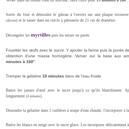
Verser dans un moule rond en silicone, faire cuire pour
15 minutes à 180
°.
Sortir du four et démouler le gâteau à l'envers sur une plaque recouvert
) et le tasser dans un cercle à pâtisserie de 21 cm de diamètre.
silicone
myrtilles
Décongeler les
puis les mixer en purée.
Fouetter les œufs avec le sucre. Y ajouter la farine puis la purée 
obtention d'une masse homogène. Verser sur la base aux a
minutes à 160°
.
Tremper la gélatine
10 minutes
dans de l'eau froide.
Battre les jaunes d'œuf avec le sucre jusqu'à ce qu'ils blanchissent. A
longuement
).
(4 minutes
Dissoudre la gélatine dans 2 cuillères à soupe d'eau chaude, l'incorporer à l
Battre les blancs en neige avec le sucre glace. Les incorporer délicatement à