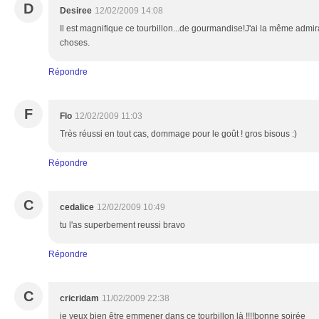
D
Desiree
12/02/2009 14:08
Il est magnifique ce tourbillon...de gourmandise!J'ai la même admi
choses.
Répondre
F
Flo
12/02/2009 11:03
Très réussi en tout cas, dommage pour le goût ! gros bisous :)
Répondre
C
cedalice
12/02/2009 10:49
tu l'as superbement reussi bravo
Répondre
C
cricridam
11/02/2009 22:38
je veux bien être emmener dans ce tourbillon là !!!!bonne soirée