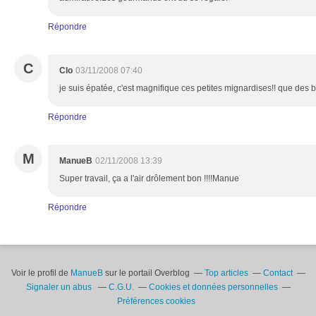
Répondre
C
Clo
03/11/2008 07:40
je suis épatée, c'est magnifique ces petites mignardises!! que des
Répondre
M
ManueB
02/11/2008 13:39
Super travail, ça a l'air drôlement bon !!!!Manue
Répondre
Voir le profil de
ManueB
sur le portail Overblog
Top articles
Contact
Signaler un abus
C.G.U.
Cookies et données personnelles
Préférences cookies