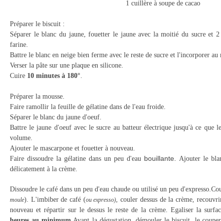
1 cuillère à soupe de cacao
Préparer le biscuit :
Séparer le blanc du jaune, fouetter le jaune avec la moitié du sucre et 2 
farine.
Battre le blanc en neige bien ferme avec le reste de sucre et l'incorporer a
Verser la pâte sur une plaque en silicone.
Cuire
10 minutes à 180°
.
Préparer la mousse.
Faire ramollir la feuille de gélatine dans de l'eau froide.
Séparer le blanc du jaune d'oeuf.
Battre le jaune d'oeuf avec le sucre au batteur é
lectrique jusqu'à ce que 
volume.
Ajouter le mascarpone et fouetter à nouveau.
bouillante.
Faire dissoudre la gélatine dans un peu d'eau
Ajouter le bla
délicatement à la crème.
Dissoudre le café dans un peu d'eau chaude ou utilisé un peu d'expresso.
Cou
). L'imbiber de café (
, couler dessus de la crème, recouvri
moule
ou expresso)
nouveau et répartir sur le dessus le reste de la crème. Egaliser la surfac
heures au minimum.
Avant la dégustation, démouler le biscuit, le couper