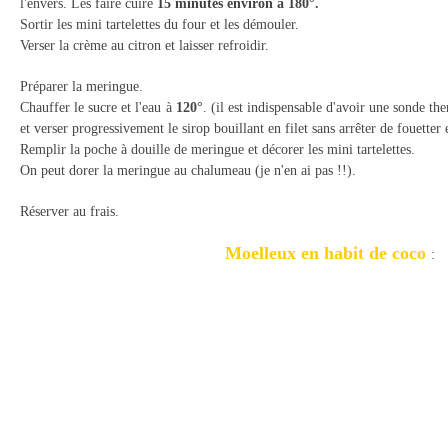
l'envers. Les faire cuire
15 minutes environ à 180°.
Sortir les mini tartelettes du four et les démouler.
Verser la crème au citron et laisser refroidir.
Préparer la meringue.
Chauffer le sucre et l'eau à
120°
. (il est indispensable
d'avoir une sonde the
et verser progressivement le sirop bouillant en filet sans arrêter de fouetter 
Remplir la poche à douille de meringue et décorer les m
ini tartelettes.
On peut dorer la meringue au chalumeau (je n'en ai pas !!).
Réserver au frais.
Moelleux en habit de coco
: