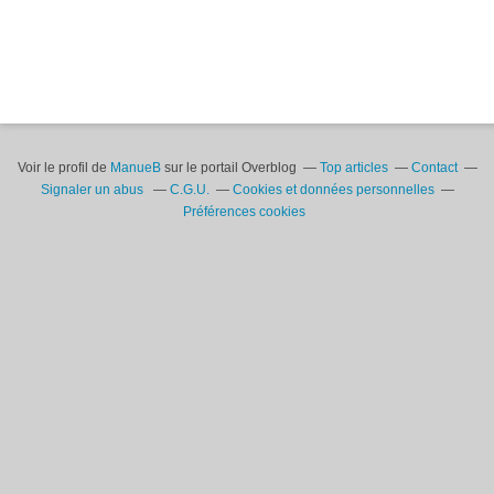
Voir le profil de
ManueB
sur le portail Overblog
Top articles
Contact
Signaler un abus
C.G.U.
Cookies et données personnelles
Préférences cookies