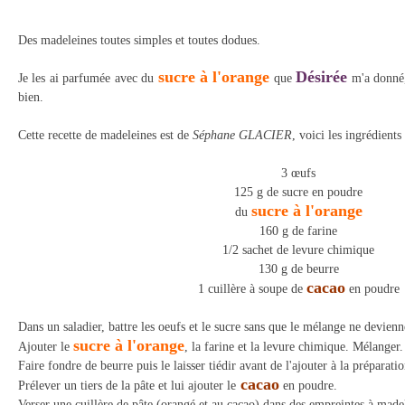
Des madeleines toutes simples et toutes dodues.
sucre à l'orange
Désirée
Je les ai parfumée avec du
que
m'a donné,
bien.
Cette recette de madeleines est de
Séphane GLACIER
, voici les ingrédients 
3 œufs
125 g de sucre en poudre
sucre à l'orange
du
160 g de farine
1/2 sachet de levure chimique
130 g de beurre
cacao
1 cuillère à soupe de
en poudre
Dans un saladier, battre les oeufs et le sucre sans que le mélange ne devien
sucre à l'orange
Ajouter le
, la farine et la levure chimique. Mélanger.
Faire fondre de beurre puis le laisser tiédir avant de l'ajouter à la préparati
cacao
Prélever un tiers de la pâte et lui ajouter le
en poudre.
Verser une cuillère de pâte (orangé et au cacao) dans des empreintes à made