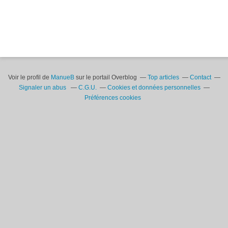
Voir le profil de
ManueB
sur le portail Overblog
Top articles
Contact
Signaler un abus
C.G.U.
Cookies et données personnelles
Préférences cookies